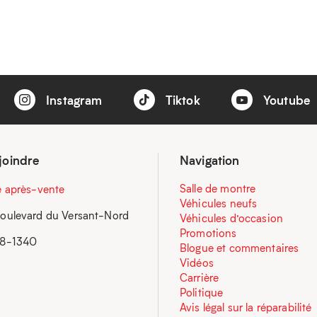
Instagram
Tiktok
Youtube
joindre
Navigation
Salle de montre
e après-vente
Véhicules neufs
oulevard du Versant-Nord
Véhicules d’occasion
Promotions
58-1340
Blogue et commentaires
Vidéos
Carrière
Politique
Avis légal sur la réparabilité