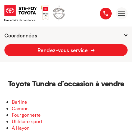
Coordonnées
Fermé :
7h - 21h
Rendez-vous service
2777 boulevard du Versant-Nord
418 658-1340
Toyota Tundra d’occasion à vendre
Berline
Camion
Fourgonnette
Utilitaire sport
À Hayon