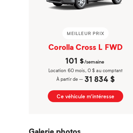
MEILLEUR PRIX
Corolla Cross L FWD
101
$
/semaine
Location 60 mois, 0 $ au comptant
31 834 $
À partir de –
Ce véhicule m'intéresse
Galerie photos