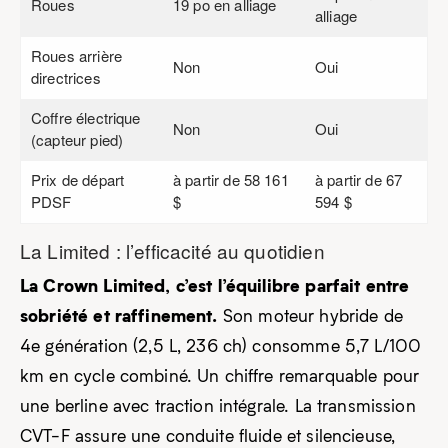
Roues
19 po en alliage
alliage
Roues arrière
Non
Oui
directrices
Coffre électrique
Non
Oui
(capteur pied)
Prix de départ
à partir de 58 161
à partir de 67
PDSF
$
594 $
La Limited : l’efficacité au quotidien
La Crown Limited, c’est l’équilibre parfait entre
sobriété et raffinement.
Son moteur hybride de
4e génération (2,5 L, 236 ch) consomme 5,7 L/100
km en cycle combiné. Un chiffre remarquable pour
une berline avec traction intégrale. La transmission
CVT-F assure une conduite fluide et silencieuse,