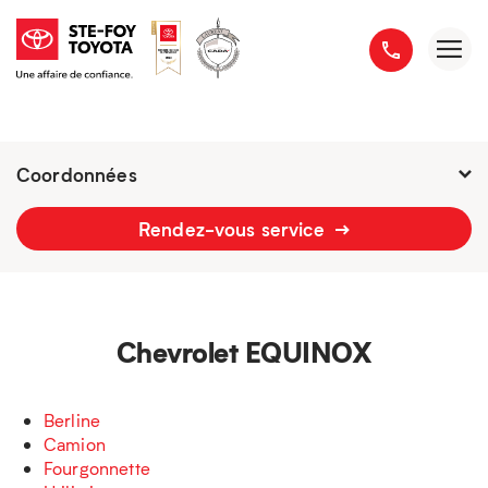
Coordonnées
Fermé : Ouverture
-
Rendez-vous service
2777 boulevard du Versant-Nord
418 658-1340
Chevrolet EQUINOX
Berline
Camion
Fourgonnette