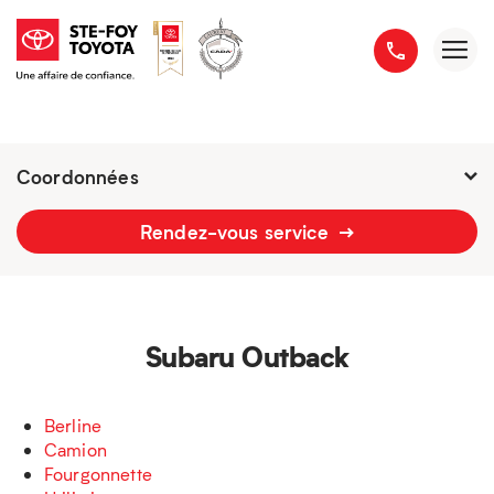
Coordonnées
Fermé : Ouverture
-
Rendez-vous service
2777 boulevard du Versant-Nord
418 658-1340
Subaru Outback
Berline
Camion
Fourgonnette