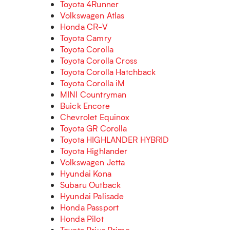
Toyota 4Runner
Volkswagen Atlas
Honda CR-V
Toyota Camry
Toyota Corolla
Toyota Corolla Cross
Toyota Corolla Hatchback
Toyota Corolla iM
MINI Countryman
Buick Encore
Chevrolet Equinox
Toyota GR Corolla
Toyota HIGHLANDER HYBRID
Toyota Highlander
Volkswagen Jetta
Hyundai Kona
Subaru Outback
Hyundai Palisade
Honda Passport
Honda Pilot
Toyota Prius Prime