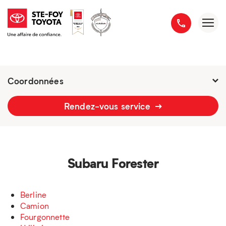
Coordonnées
Fermé : Ouverture
-
Rendez-vous service
2777 boulevard du Versant-Nord
418 658-1340
Subaru Forester
Berline
Camion
Fourgonnette