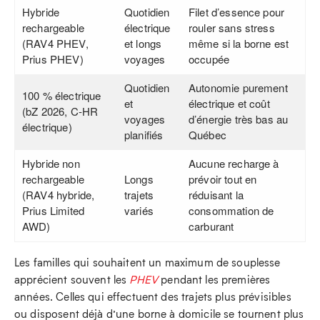
Hybride
Quotidien
Filet d’essence pour
rechargeable
électrique
rouler sans stress
(RAV4 PHEV,
et longs
même si la borne est
Prius PHEV)
voyages
occupée
Quotidien
Autonomie purement
100 % électrique
et
électrique et coût
(bZ 2026, C‑HR
voyages
d’énergie très bas au
électrique)
planifiés
Québec
Hybride non
Aucune recharge à
rechargeable
Longs
prévoir tout en
(RAV4 hybride,
trajets
réduisant la
Prius Limited
variés
consommation de
AWD)
carburant
Les familles qui souhaitent un maximum de souplesse
apprécient souvent les
PHEV
pendant les premières
années. Celles qui effectuent des trajets plus prévisibles
ou disposent déjà d’une borne à domicile se tournent plus