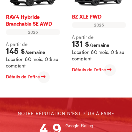
BZ XLE FWD
RAV4 Hybride
Branchable SE AWD
2026
2026
À partir de
131
$
À partir de
/semaine
145
$
/semaine
Location 60 mois, 0 $ au
comptant
Location 60 mois, 0 $ au
comptant
Détails de l'offre
Détails de l'offre
NOTRE RÉPUTATION N’EST PLUS À FAIRE
4.9
Google Rating