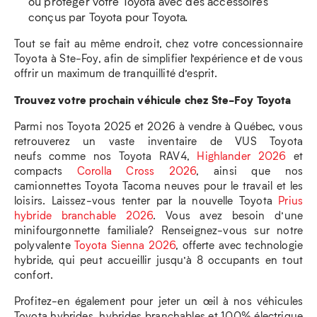
ou protéger votre Toyota avec des accessoires
conçus par Toyota pour Toyota.
Tout se fait au même endroit, chez votre concessionnaire
Toyota à Ste-Foy, afin de simplifier l’expérience et de vous
offrir un maximum de tranquillité d’esprit.
Trouvez votre prochain véhicule chez Ste-Foy Toyota
Parmi nos Toyota 2025 et 2026 à vendre à Québec, vous
retrouverez un vaste inventaire de VUS Toyota
neufs comme nos Toyota RAV4,
Highlander 2026
et
compacts
Corolla Cross 2026
, ainsi que nos
camionnettes Toyota Tacoma neuves pour le travail et les
loisirs. Laissez-vous tenter par la nouvelle Toyota
Prius
hybride branchable 2026
. Vous avez besoin d’une
minifourgonnette familiale? Renseignez-vous sur notre
polyvalente
Toyota Sienna 2026
, offerte avec technologie
hybride, qui peut accueillir jusqu’à 8 occupants en tout
confort.
Profitez-en également pour jeter un œil à nos véhicules
Toyota hybrides, hybrides branchables et 100% électrique