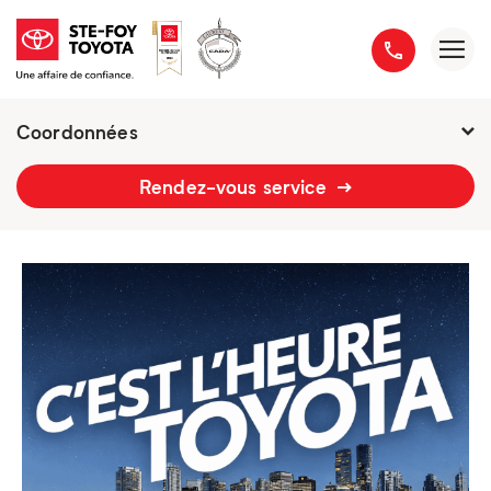
Coordonnées
2777 boulevard du Versant-Nord
Rendez-vous service
418 658-1340