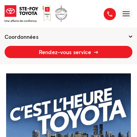
Coordonnées
2777 boulevard du Versant-Nord
Rendez-vous service
418 658-1340