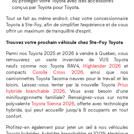
ou protéger votre Toyota avec des accessoires
conçus par Toyota pour Toyota.
Tout se fait au même endroit, chez votre concessionnaire
Toyota à Ste-Foy, afin de simplifier l’expérience et de vous
offrir un maximum de tranquillité d’esprit.
Trouvez votre prochain véhicule chez Ste-Foy Toyota
Parmi nos Toyota 2025 et 2026 à vendre à Québec, vous
retrouverez un vaste inventaire de VUS Toyota
neufs comme nos Toyota RAV4,
Highlander 2026
et
compacts
Corolla Cross 2026
, ainsi que nos
camionnettes Toyota Tacoma neuves pour le travail et les
loisirs. Laissez-vous tenter par la nouvelle Toyota
Prius
hybride branchable 2026
. Vous avez besoin d’une
minifourgonnette familiale? Renseignez-vous sur notre
polyvalente
Toyota Sienna 2026
, offerte avec technologie
hybride, qui peut accueillir jusqu’à 8 occupants en tout
confort.
Profitez-en également pour jeter un œil à nos véhicules
Toyota hybrides, hybrides branchables et 100% électrique