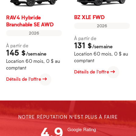
BZ XLE FWD
RAV4 Hybride
Branchable SE AWD
2026
2026
À partir de
131
$
À partir de
/semaine
145
$
/semaine
Location 60 mois, 0 $ au
comptant
Location 60 mois, 0 $ au
comptant
Détails de l'offre
Détails de l'offre
NOTRE RÉPUTATION N’EST PLUS À FAIRE
4.9
Google Rating