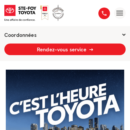
Coordonnées
2777 boulevard du Versant-Nord
Rendez-vous service
418 658-1340