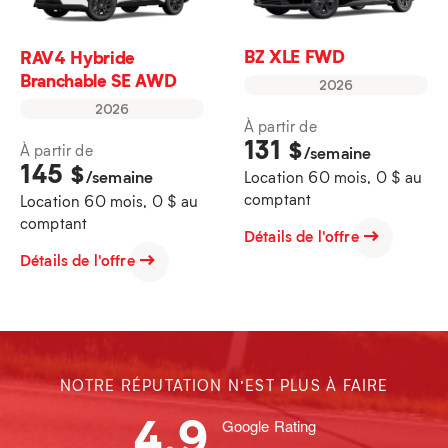
BZ XLE FWD
RAV4 Hybride
Branchable SE AWD
2026
2026
À partir de
131
$
À partir de
/semaine
145
$
/semaine
Location 60 mois, 0 $ au
comptant
Location 60 mois, 0 $ au
comptant
Détails de l'offre
Détails de l'offre
NOTRE RÉPUTATION N’EST PLUS À FAIRE
4.9
Google Rating