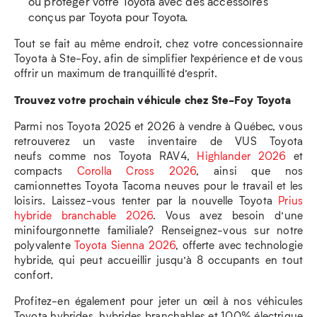
ou protéger votre Toyota avec des accessoires
conçus par Toyota pour Toyota.
Tout se fait au même endroit, chez votre concessionnaire
Toyota à Ste-Foy, afin de simplifier l’expérience et de vous
offrir un maximum de tranquillité d’esprit.
Trouvez votre prochain véhicule chez Ste-Foy Toyota
Parmi nos Toyota 2025 et 2026 à vendre à Québec, vous
retrouverez un vaste inventaire de VUS Toyota
neufs comme nos Toyota RAV4,
Highlander 2026
et
compacts
Corolla Cross 2026
, ainsi que nos
camionnettes Toyota Tacoma neuves pour le travail et les
loisirs. Laissez-vous tenter par la nouvelle Toyota
Prius
hybride branchable 2026
. Vous avez besoin d’une
minifourgonnette familiale? Renseignez-vous sur notre
polyvalente
Toyota Sienna 2026
, offerte avec technologie
hybride, qui peut accueillir jusqu’à 8 occupants en tout
confort.
Profitez-en également pour jeter un œil à nos véhicules
Toyota hybrides, hybrides branchables et 100% électrique