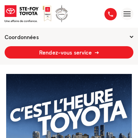
Coordonnées
2777 boulevard du Versant-Nord
Rendez-vous service
418 658-1340