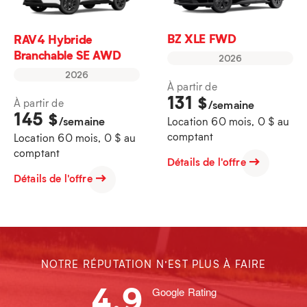
BZ XLE FWD
RAV4 Hybride
Branchable SE AWD
2026
2026
À partir de
131
$
À partir de
/semaine
145
$
/semaine
Location 60 mois, 0 $ au
comptant
Location 60 mois, 0 $ au
comptant
Détails de l'offre
Détails de l'offre
NOTRE RÉPUTATION N’EST PLUS À FAIRE
4.9
Google Rating