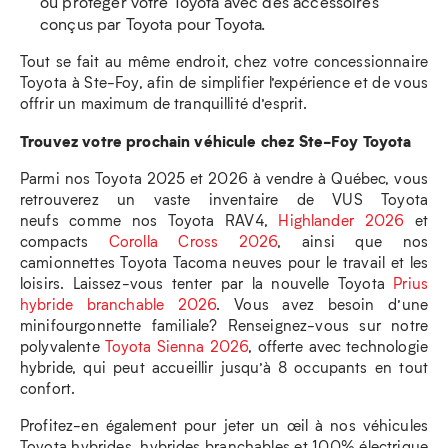
ou protéger votre Toyota avec des accessoires
conçus par Toyota pour Toyota.
Tout se fait au même endroit, chez votre concessionnaire
Toyota à Ste-Foy, afin de simplifier l’expérience et de vous
offrir un maximum de tranquillité d’esprit.
Trouvez votre prochain véhicule chez Ste-Foy Toyota
Parmi nos Toyota 2025 et 2026 à vendre à Québec, vous
retrouverez un vaste inventaire de VUS Toyota
neufs comme nos Toyota RAV4,
Highlander 2026
et
compacts
Corolla Cross 2026
, ainsi que nos
camionnettes Toyota Tacoma neuves pour le travail et les
loisirs. Laissez-vous tenter par la nouvelle Toyota
Prius
hybride branchable 2026
. Vous avez besoin d’une
minifourgonnette familiale? Renseignez-vous sur notre
polyvalente
Toyota Sienna 2026
, offerte avec technologie
hybride, qui peut accueillir jusqu’à 8 occupants en tout
confort.
Profitez-en également pour jeter un œil à nos véhicules
Toyota hybrides, hybrides branchables et 100% électrique