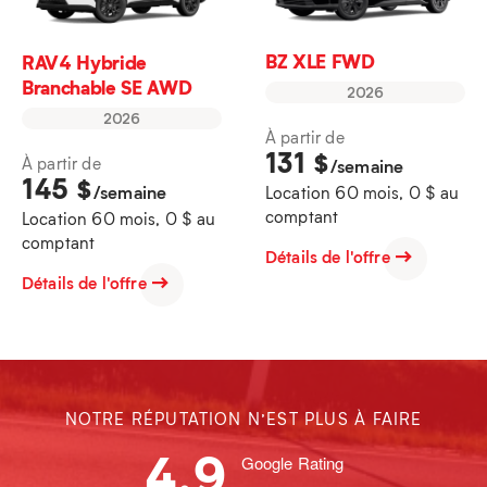
BZ XLE FWD
RAV4 Hybride
Branchable SE AWD
2026
2026
À partir de
131
$
À partir de
/semaine
145
$
/semaine
Location 60 mois, 0 $ au
comptant
Location 60 mois, 0 $ au
comptant
Détails de l'offre
Détails de l'offre
NOTRE RÉPUTATION N’EST PLUS À FAIRE
4.9
Google Rating