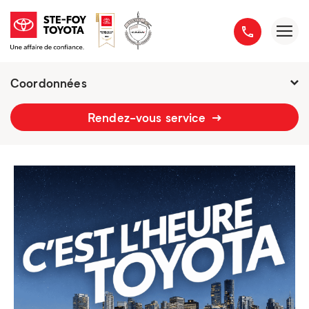
Coordonnées
2777 boulevard du Versant-Nord
Rendez-vous service
418 658-1340