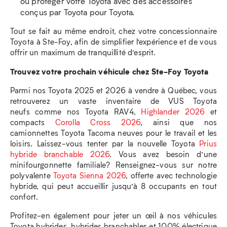
ou protéger votre Toyota avec des accessoires
conçus par Toyota pour Toyota.
Tout se fait au même endroit, chez votre concessionnaire
Toyota à Ste-Foy, afin de simplifier l’expérience et de vous
offrir un maximum de tranquillité d’esprit.
Trouvez votre prochain véhicule chez Ste-Foy Toyota
Parmi nos Toyota 2025 et 2026 à vendre à Québec, vous
retrouverez un vaste inventaire de VUS Toyota
neufs comme nos Toyota RAV4,
Highlander 2026
et
compacts
Corolla Cross 2026
, ainsi que nos
camionnettes Toyota Tacoma neuves pour le travail et les
loisirs. Laissez-vous tenter par la nouvelle Toyota
Prius
hybride branchable 2026
. Vous avez besoin d’une
minifourgonnette familiale? Renseignez-vous sur notre
polyvalente
Toyota Sienna 2026
, offerte avec technologie
hybride, qui peut accueillir jusqu’à 8 occupants en tout
confort.
Profitez-en également pour jeter un œil à nos véhicules
Toyota hybrides, hybrides branchables et 100% électrique