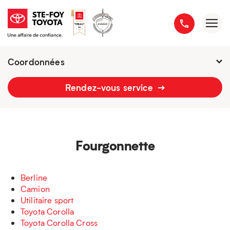
Coordonnées
Fermé : Ouverture
-
Rendez-vous service
2777 boulevard du Versant-Nord
418 658-1340
Fourgonnette
Berline
Camion
Utilitaire sport
Toyota Corolla
Toyota Corolla Cross