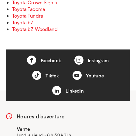
Toyota Crown Signia
Toyota Tacoma
Toyota Tundra
Toyota bZ
Toyota bZ Woodland
Facebook
Instagram
Tiktok
Youtube
Linkedin
Heures d'ouverture
Vente
Lundi au jeudi - 8 h 30 à 21 h