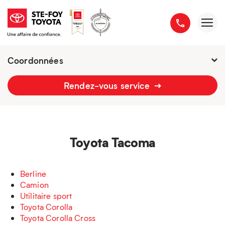
Coordonnées
Fermé : Ouverture
-
Rendez-vous service
2777 boulevard du Versant-Nord
418 658-1340
Toyota Tacoma
Berline
Camion
Utilitaire sport
Toyota Corolla
Toyota Corolla Cross