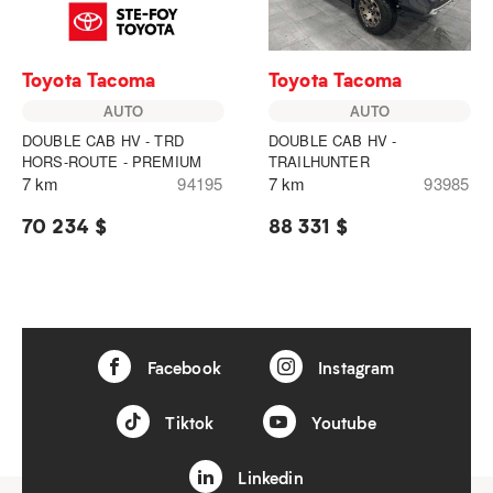
Toyota Tacoma
Toyota Tacoma
AUTO
AUTO
DOUBLE CAB HV - TRD
DOUBLE CAB HV -
HORS-ROUTE - PREMIUM
TRAILHUNTER
7 km
94195
7 km
93985
70 234 $
88 331 $
Facebook
Instagram
Tiktok
Youtube
Linkedin