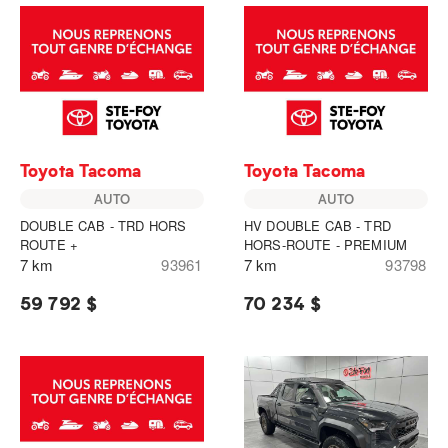
Toyota Tacoma
Toyota Tacoma
AUTO
AUTO
DOUBLE CAB - TRD HORS
HV DOUBLE CAB - TRD
ROUTE +
HORS-ROUTE - PREMIUM
7 km
93961
7 km
93798
59 792 $
70 234 $