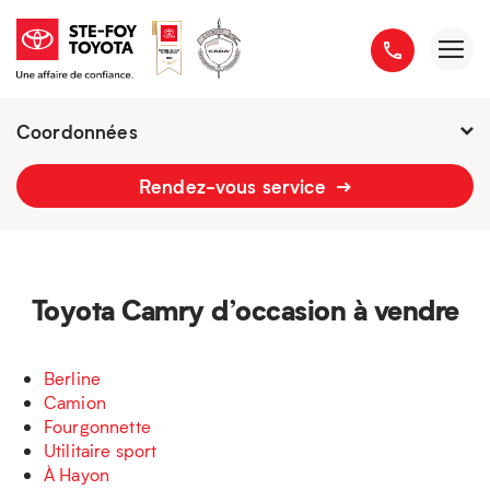
Coordonnées
Fermé :
7h - 18h
Rendez-vous service
2777 boulevard du Versant-Nord
418 658-1340
Toyota Camry d’occasion à vendre
Berline
Camion
Fourgonnette
Utilitaire sport
À Hayon