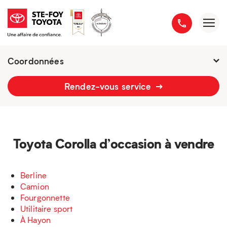
Coordonnées
Fermé : Ouverture
-
Rendez-vous service
2777 boulevard du Versant-Nord
418 658-1340
Toyota Corolla d’occasion à vendre
Berline
Camion
Fourgonnette
Utilitaire sport
À Hayon