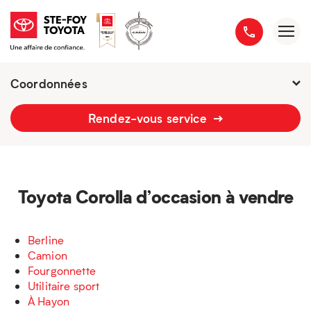
Coordonnées
Présentement ouvert jusqu'à
21h
Rendez-vous service
2777 boulevard du Versant-Nord
418 658-1340
Toyota Corolla d’occasion à vendre
Berline
Camion
Fourgonnette
Utilitaire sport
À Hayon