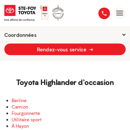
Coordonnées
Présentement ouvert jusqu'à
18h
Rendez-vous service
2777 boulevard du Versant-Nord
418 658-1340
Toyota Highlander d’occasion
Berline
Camion
Fourgonnette
Utilitaire sport
À Hayon