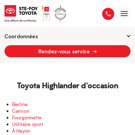
Coordonnées
Fermé : Ouverture
-
Rendez-vous service
2777 boulevard du Versant-Nord
418 658-1340
Toyota Highlander d’occasion
Berline
Camion
Fourgonnette
Utilitaire sport
À Hayon