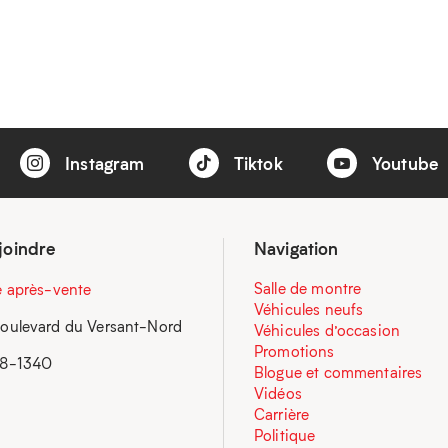
Instagram
Tiktok
Youtube
joindre
Navigation
Salle de montre
e après-vente
Véhicules neufs
oulevard du Versant-Nord
Véhicules d’occasion
Promotions
58-1340
Blogue et commentaires
Vidéos
Carrière
Politique