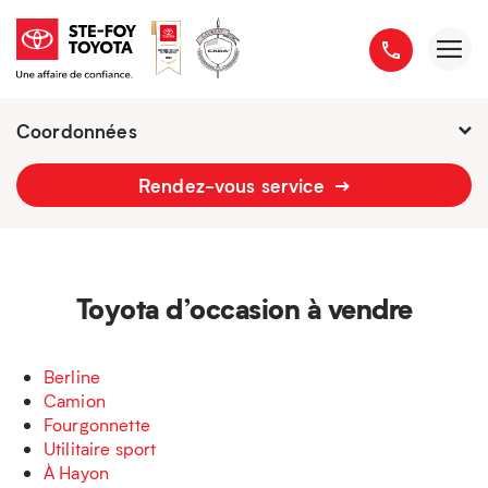
Coordonnées
Fermé :
7h - 18h
Rendez-vous service
2777 boulevard du Versant-Nord
418 658-1340
Toyota d’occasion à vendre
Berline
Camion
Fourgonnette
Utilitaire sport
À Hayon