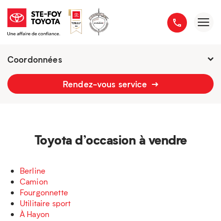
Coordonnées
Fermé : Ouverture
-
Rendez-vous service
2777 boulevard du Versant-Nord
418 658-1340
Toyota d’occasion à vendre
Berline
Camion
Fourgonnette
Utilitaire sport
À Hayon