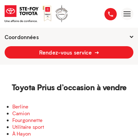
Coordonnées
Présentement ouvert jusqu'à
18h
Rendez-vous service
2777 boulevard du Versant-Nord
418 658-1340
Toyota Prius d’occasion à vendre
Berline
Camion
Fourgonnette
Utilitaire sport
À Hayon