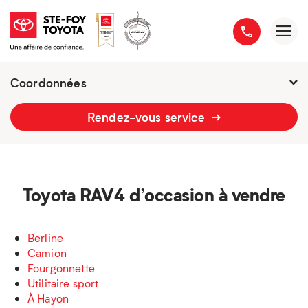
Coordonnées
Fermé :
7h - 18h
Rendez-vous service
2777 boulevard du Versant-Nord
418 658-1340
Toyota RAV4 d’occasion à vendre
Berline
Camion
Fourgonnette
Utilitaire sport
À Hayon