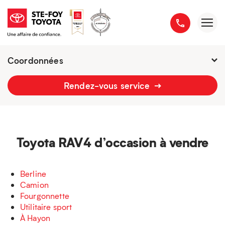
Coordonnées
Fermé : Ouverture
-
Rendez-vous service
2777 boulevard du Versant-Nord
418 658-1340
Toyota RAV4 d’occasion à vendre
Berline
Camion
Fourgonnette
Utilitaire sport
À Hayon