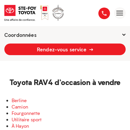
Coordonnées
Fermé :
7h - 21h
Rendez-vous service
2777 boulevard du Versant-Nord
418 658-1340
Toyota RAV4 d’occasion à vendre
Berline
Camion
Fourgonnette
Utilitaire sport
À Hayon