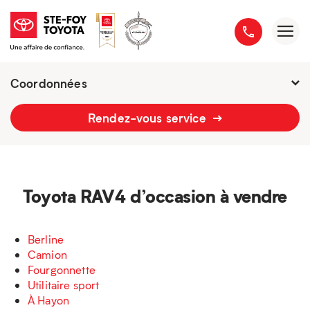
Coordonnées
Fermé : Ouverture
-
Rendez-vous service
2777 boulevard du Versant-Nord
418 658-1340
Toyota RAV4 d’occasion à vendre
Berline
Camion
Fourgonnette
Utilitaire sport
À Hayon