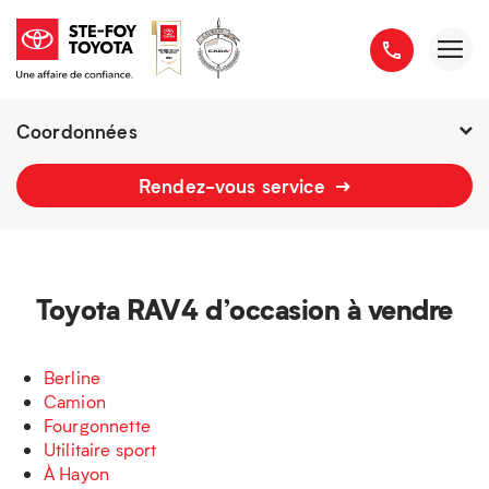
Coordonnées
Présentement ouvert jusqu'à
18h
Rendez-vous service
2777 boulevard du Versant-Nord
418 658-1340
Toyota RAV4 d’occasion à vendre
Berline
Camion
Fourgonnette
Utilitaire sport
À Hayon