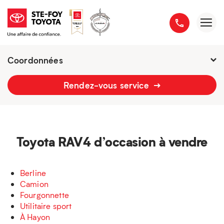
Coordonnées
Présentement ouvert jusqu'à
21h
Rendez-vous service
2777 boulevard du Versant-Nord
418 658-1340
Toyota RAV4 d’occasion à vendre
Berline
Camion
Fourgonnette
Utilitaire sport
À Hayon