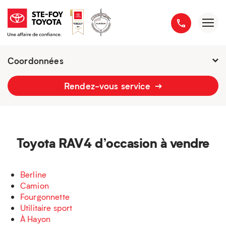
Coordonnées
Fermé : Ouverture
-
Rendez-vous service
2777 boulevard du Versant-Nord
418 658-1340
Toyota RAV4 d’occasion à vendre
Berline
Camion
Fourgonnette
Utilitaire sport
À Hayon