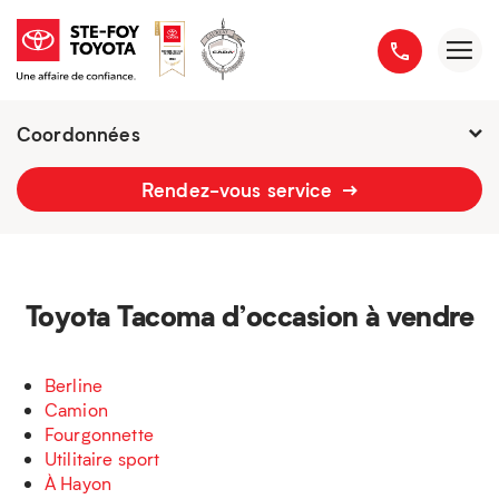
Coordonnées
Présentement ouvert jusqu'à
18h
Rendez-vous service
2777 boulevard du Versant-Nord
418 658-1340
Toyota Tacoma d’occasion à vendre
Berline
Camion
Fourgonnette
Utilitaire sport
À Hayon