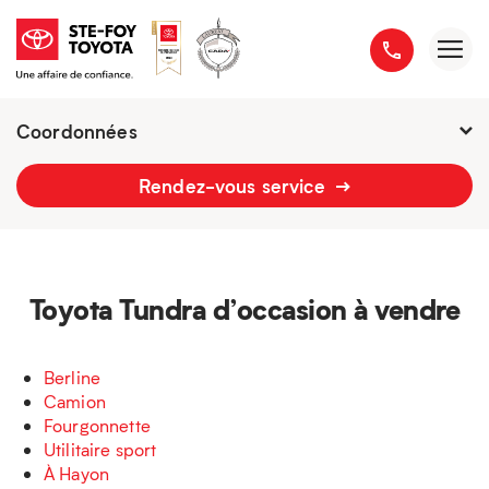
Coordonnées
Fermé : Ouverture
-
Rendez-vous service
2777 boulevard du Versant-Nord
418 658-1340
Toyota Tundra d’occasion à vendre
Berline
Camion
Fourgonnette
Utilitaire sport
À Hayon