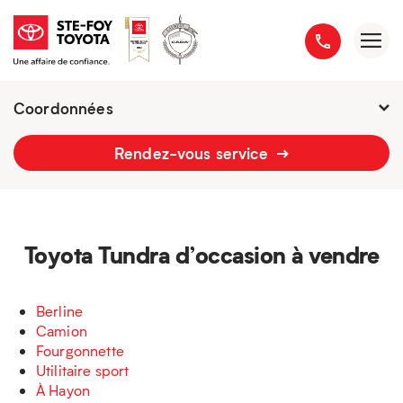
Coordonnées
Fermé :
7h - 18h
Rendez-vous service
2777 boulevard du Versant-Nord
418 658-1340
Toyota Tundra d’occasion à vendre
Berline
Camion
Fourgonnette
Utilitaire sport
À Hayon