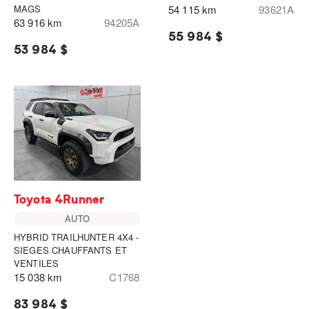
MAGS
54 115 km
93621A
63 916 km
94205A
55 984 $
53 984 $
Toyota 4Runner
AUTO
HYBRID TRAILHUNTER 4X4 -
SIEGES CHAUFFANTS ET
VENTILES
15 038 km
C1768
83 984 $