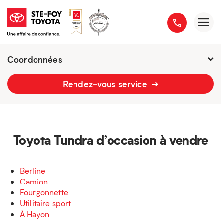
Coordonnées
Présentement ouvert jusqu'à
21h
Rendez-vous service
2777 boulevard du Versant-Nord
418 658-1340
Toyota Tundra d’occasion à vendre
Berline
Camion
Fourgonnette
Utilitaire sport
À Hayon