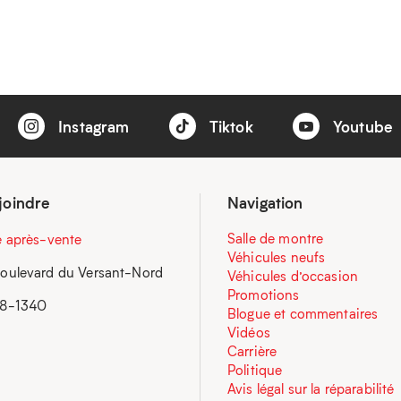
Instagram
Tiktok
Youtube
joindre
Navigation
Salle de montre
e après-vente
Véhicules neufs
oulevard du Versant-Nord
Véhicules d’occasion
Promotions
58-1340
Blogue et commentaires
Vidéos
Carrière
Politique
Avis légal sur la réparabilité