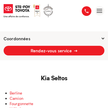
Coordonnées
Présentement ouvert jusqu'à
18h
Rendez-vous service
2777 boulevard du Versant-Nord
418 658-1340
Kia Seltos
Berline
Camion
Fourgonnette