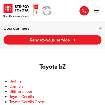
Coordonnées
Fermé : Ouverture
-
Rendez-vous service
2777 boulevard du Versant-Nord
418 658-1340
Toyota bZ
Berline
Camion
Utilitaire sport
Toyota Corolla
Toyota Corolla Cross