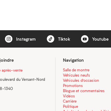
Instagram
Tiktok
Youtube
joindre
Navigation
Salle de montre
e après-vente
Véhicules neufs
oulevard du Versant-Nord
Véhicules d’occasion
Promotions
58-1340
Blogue et commentaires
Vidéos
Carrière
Politique