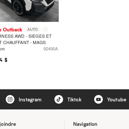
u Outback
AUTO
RNESS AWD - SIEGES ET
T CHAUFFANT - MAGS
 km
92495A
4 $
Instagram
Tiktok
Youtube
joindre
Navigation