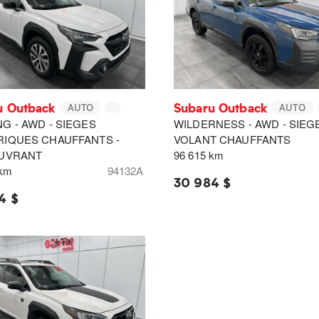
u Outback
Subaru Outback
AUTO
AUTO
G - AWD - SIEGES
WILDERNESS - AWD - SIEG
RIQUES CHAUFFANTS -
VOLANT CHAUFFANTS
OUVRANT
96 615 km
 km
94132A
30 984 $
4 $