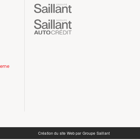
derne
Création du site Web par
Groupe Saillant