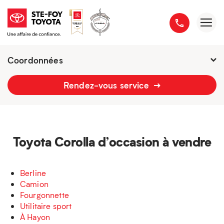
Coordonnées
Présentement ouvert jusqu'à
21h
Rendez-vous service
2777 boulevard du Versant-Nord
418 658-1340
Toyota Corolla d’occasion à vendre
Berline
Camion
Fourgonnette
Utilitaire sport
À Hayon