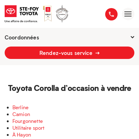
Coordonnées
Fermé : Ouverture
-
Rendez-vous service
2777 boulevard du Versant-Nord
418 658-1340
Toyota Corolla d’occasion à vendre
Berline
Camion
Fourgonnette
Utilitaire sport
À Hayon