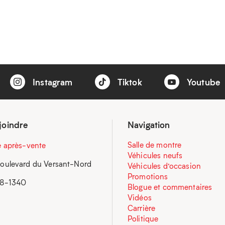
Instagram
Tiktok
Youtube
joindre
Navigation
Salle de montre
e après-vente
Véhicules neufs
oulevard du Versant-Nord
Véhicules d’occasion
Promotions
58-1340
Blogue et commentaires
Vidéos
Carrière
Politique