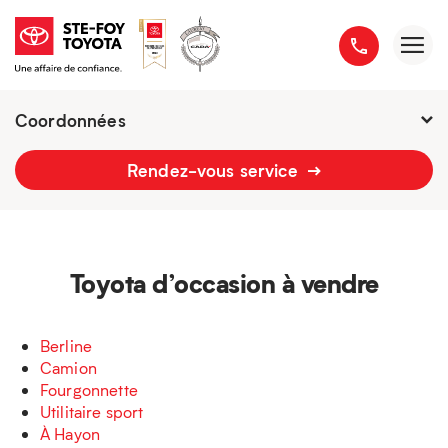
Coordonnées
Présentement ouvert jusqu'à
18h
Rendez-vous service
2777 boulevard du Versant-Nord
418 658-1340
Toyota d’occasion à vendre
Berline
Camion
Fourgonnette
Utilitaire sport
À Hayon