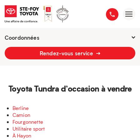
Coordonnées
Fermé : samedi
-
Rendez-vous service
2777 boulevard du Versant-Nord
418 658-1340
Toyota Tundra d’occasion à vendre
Berline
Camion
Fourgonnette
Utilitaire sport
À Hayon