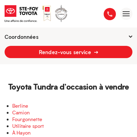
Coordonnées
Présentement ouvert jusqu'à
21h
Rendez-vous service
2777 boulevard du Versant-Nord
418 658-1340
Toyota Tundra d’occasion à vendre
Berline
Camion
Fourgonnette
Utilitaire sport
À Hayon