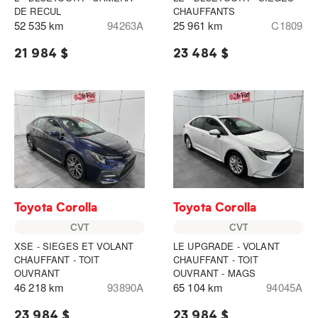
DE RECUL
CHAUFFANTS
52 535 km
94263A
25 961 km
C1809
21 984 $
23 484 $
Toyota Corolla
Toyota Corolla
CVT
CVT
XSE - SIEGES ET VOLANT
LE UPGRADE - VOLANT
CHAUFFANT - TOIT
CHAUFFANT - TOIT
OUVRANT
OUVRANT - MAGS
46 218 km
93890A
65 104 km
94045A
23 984 $
23 984 $