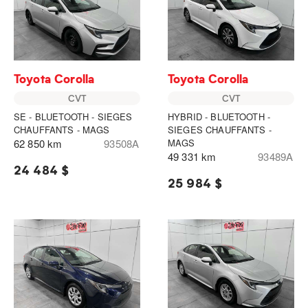
Toyota Corolla
Toyota Corolla
CVT
CVT
SE - BLUETOOTH - SIEGES
HYBRID - BLUETOOTH -
CHAUFFANTS - MAGS
SIEGES CHAUFFANTS -
62 850 km
93508A
MAGS
49 331 km
93489A
24 484 $
25 984 $