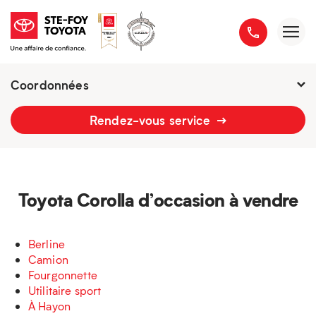
Coordonnées
Présentement ouvert jusqu'à
21h
Rendez-vous service
2777 boulevard du Versant-Nord
418 658-1340
Toyota Corolla d’occasion à vendre
Berline
Camion
Fourgonnette
Utilitaire sport
À Hayon