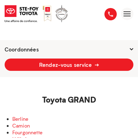
Coordonnées
Fermé : Ouverture
-
Rendez-vous service
2777 boulevard du Versant-Nord
418 658-1340
Toyota GRAND
Berline
Camion
Fourgonnette