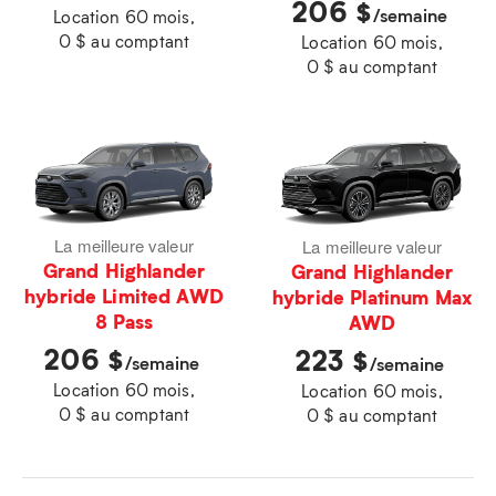
206
$
/semaine
Location 60 mois,
0 $ au comptant
Location 60 mois,
0 $ au comptant
La meilleure valeur
La meilleure valeur
Grand Highlander
Grand Highlander
hybride Limited AWD
hybride Platinum Max
8 Pass
AWD
206
223
$
$
/semaine
/semaine
Location 60 mois,
Location 60 mois,
0 $ au comptant
0 $ au comptant