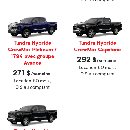
Tundra Hybride
Tundra Hybride
CrewMax Capstone
CrewMax Platinum /
1794 avec groupe
292
$
/semaine
Avance
Location 60 mois,
271
$
/semaine
0 $ au comptant
Location 60 mois,
0 $ au comptant