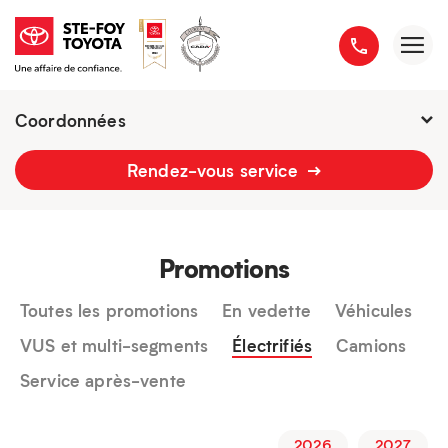
Coordonnées
2777 boulevard du Versant-Nord
Rendez-vous service
418 658-1340
Promotions
Toutes les promotions
En vedette
Véhicules
VUS et multi-segments
Électrifiés
Camions
Service après-vente
2026
2027