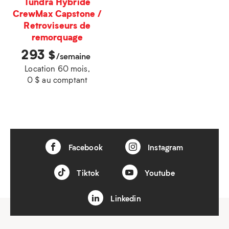
Tundra Hybride
CrewMax Capstone /
Retroviseurs de
remorquage
293
$
/semaine
Location 60 mois,
0 $ au comptant
Facebook
Instagram
Tiktok
Youtube
Linkedin