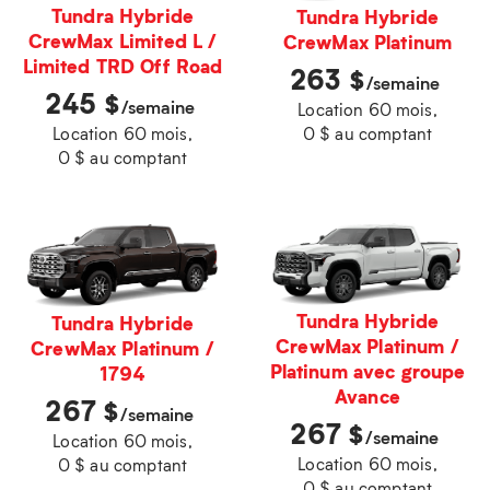
Tundra Hybride
Tundra Hybride
CrewMax Limited L /
CrewMax Platinum
Limited TRD Off Road
263
$
/semaine
245
$
/semaine
Location 60 mois,
0 $ au comptant
Location 60 mois,
0 $ au comptant
Tundra Hybride
Tundra Hybride
CrewMax Platinum /
CrewMax Platinum /
Platinum avec groupe
1794
Avance
267
$
/semaine
267
$
/semaine
Location 60 mois,
Location 60 mois,
0 $ au comptant
0 $ au comptant