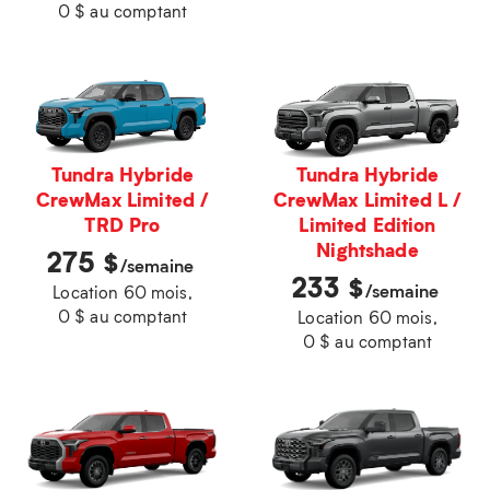
0 $ au comptant
Tundra Hybride
Tundra Hybride
CrewMax Limited /
CrewMax Limited L /
TRD Pro
Limited Edition
Nightshade
275
$
/semaine
233
$
/semaine
Location 60 mois,
0 $ au comptant
Location 60 mois,
0 $ au comptant